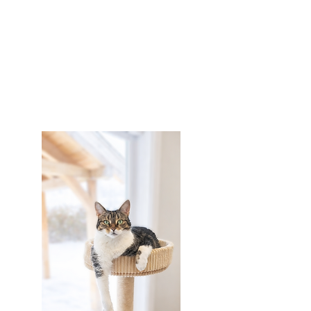
également chaque année
plusieurs équipes sportives
amateurs. Il accorde une grande
importance au soutien de la
communauté.