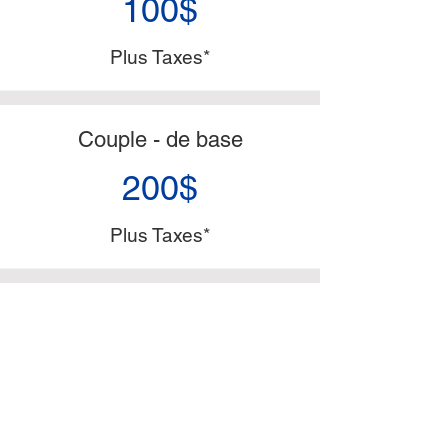
100$
Plus Taxes*
Couple - de base
200$
Plus Taxes*
Travailleur autonome -
revenu locatif
Sur demande
Plus Taxes*