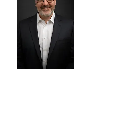
Frédéric Boivin
Expert préparateur d'impôt
des particuliers
Frédéric Boivin est un expert en
préparation de rapports d'impôt
pour les particuliers ayant plus
de 25 ans d'expérience dans le